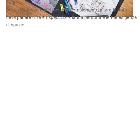
sogni.
Dalla struttura architettonica al complemento d’arredo: tutto
deve parlare di te e rispecchiare la tua persona e le tue esigenze
di spazio.